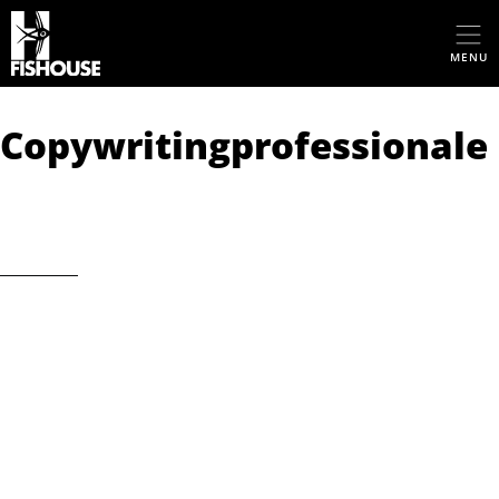
MENU
C
o
p
y
w
r
i
t
i
n
g
p
r
o
f
e
s
s
i
o
n
a
l
e