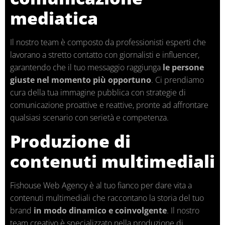
mediatica
Il nostro team è composto da professionisti esperti che
lavorano a stretto contatto con giornalisti e influencer,
garantendo che il tuo messaggio raggiunga
le persone
giuste nel momento più opportuno
. Ci prendiamo
cura della tua immagine pubblica con strategie di
comunicazione proattive e reattive, pronte ad affrontare
qualsiasi scenario con serietà e competenza.
Produzione di
contenuti multimediali
Fishouse Web Agency è al tuo fianco per dare vita a
contenuti multimediali che raccontano la storia del tuo
brand
in modo dinamico e coinvolgente
. Il nostro
team creativo è specializzato nella produzione di