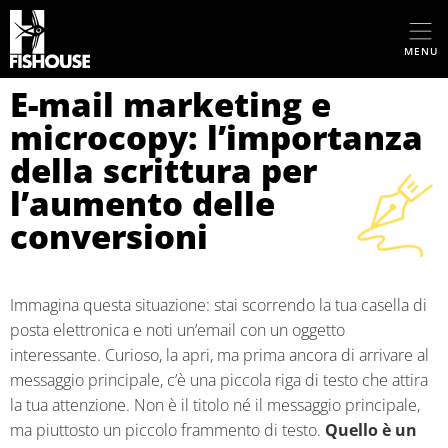
MENU
E-mail marketing e
microcopy: l’importanza
della scrittura per
l’aumento delle
conversioni
Immagina questa situazione: stai scorrendo la tua casella di
posta elettronica e noti un’email con un oggetto
interessante. Curioso, la apri, ma prima ancora di arrivare al
messaggio principale, c’è una piccola riga di testo che attira
la tua attenzione. Non è il titolo né il messaggio principale,
ma piuttosto un piccolo frammento di testo.
Quello è un