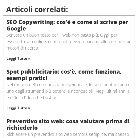
Articoli correlati:
SEO Copywriting: cos’è e come si scrive per
Google
Scrivere un buon testo per il web non basta più. Oggi, per
essere trovati online, i contenuti devono parlare alle persone, ai
motori di ricerca
Leggi Tutto »
Spot pubblicitario: cos’è, come funziona,
esempi pratici
Nel mondo della comunicazione aziendale, lo spot pubblicitario è
uno degli strumenti più potenti e riconoscibili. Negli ultimi anni si
è diffusa l’idea che bastino
Leggi Tutto »
Preventivo sito web: cosa valutare prima di
richiederlo
Richiedere un preventivo sito web sembra semplice, ma spesso