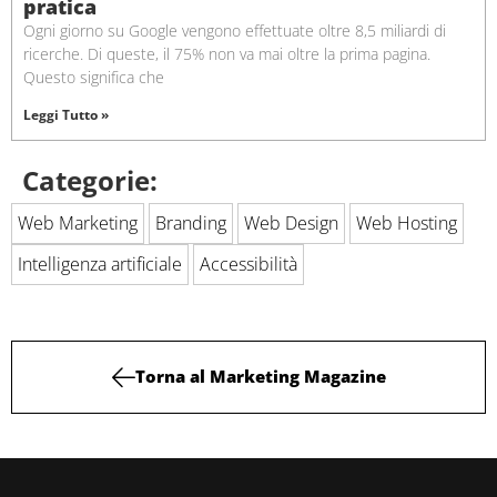
pratica
Ogni giorno su Google vengono effettuate oltre 8,5 miliardi di
ricerche. Di queste, il 75% non va mai oltre la prima pagina.
Questo significa che
Leggi Tutto »
Categorie:
Web Marketing
Branding
Web Design
Web Hosting
Intelligenza artificiale
Accessibilità
Torna al Marketing Magazine