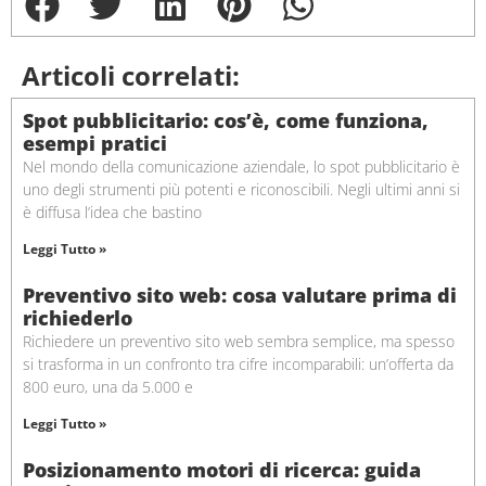
Articoli correlati:
Spot pubblicitario: cos’è, come funziona,
esempi pratici
Nel mondo della comunicazione aziendale, lo spot pubblicitario è
uno degli strumenti più potenti e riconoscibili. Negli ultimi anni si
è diffusa l’idea che bastino
Leggi Tutto »
Preventivo sito web: cosa valutare prima di
richiederlo
Richiedere un preventivo sito web sembra semplice, ma spesso
si trasforma in un confronto tra cifre incomparabili: un’offerta da
800 euro, una da 5.000 e
Leggi Tutto »
Posizionamento motori di ricerca: guida