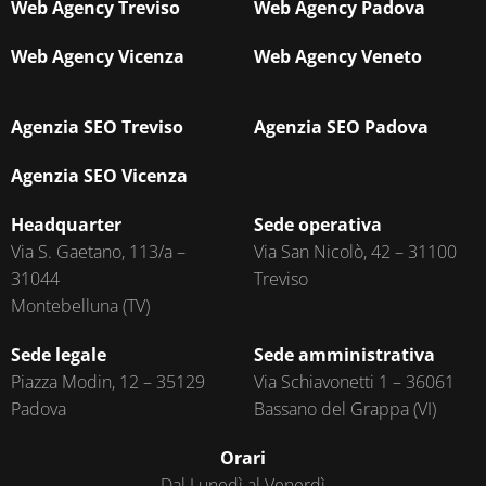
Web Agency Treviso
Web Agency Padova
Web Agency Vicenza
Web Agency Veneto
Agenzia SEO Treviso
Agenzia SEO Padova
Agenzia SEO Vicenza
Headquarter
Sede operativa
Via S. Gaetano, 113/a –
Via San Nicolò, 42 – 31100
31044
Treviso
Montebelluna (TV)
Sede legale
Sede amministrativa
Piazza Modin, 12 – 35129
Via Schiavonetti 1 – 36061
Padova
Bassano del Grappa (VI)
Orari
Dal Lunedì al Venerdì