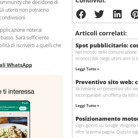
Condividi:
a community che decidono di
Gli utenti non potranno
condivisioni.
applicazione noterai
Articoli correlati:
 basso. Sarà sufficiente
Spot pubblicitario: co
lità di iscriverti a quelli che
Nel mondo della comunicazione az
riconoscibili. Negli ultimi anni si
nali WhatsApp
Leggi Tutto »
Preventivo sito web: c
Richiedere un preventivo sito we
incomparabili: un’offerta da 800
Leggi Tutto »
Posizionamento motori
Ogni giorno su Google vengono eff
oltre la prima pagina. Questo sig