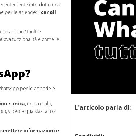
 recentemente introdotto una
he per le aziende:
i canali
 cosa sono? Inoltre
nuova funzionalità e come le
tsApp?
 WhatsApp per le aziende è
zione unica
, uno a molti,
L'articolo parla di:
oto, video e qualsiasi altro
asmettere informazioni e