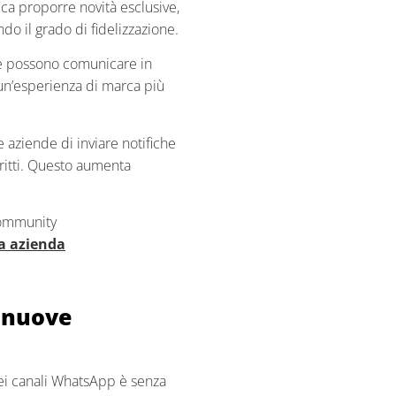
ca proporre novità esclusive,
o il grado di fidelizzazione.
de possono comunicare in
un’esperienza di marca più
 aziende di inviare notifiche
ritti. Questo aumenta
 community
ua azienda
e nuove
dei canali WhatsApp è senza