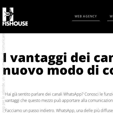
WEB AGENCY
W
I vantaggi dei canali WhatsApp per le aziende, un nuovo modo di comunicare
I vantaggi dei c
nuovo modo di 
Hai già sentito parlare dei canali WhatsApp? Conosci le funzio
vantaggi che questo mezzo può apportare alla comunicazione
Facciamo un passo indietro. WhatsApp, una delle più diffuse