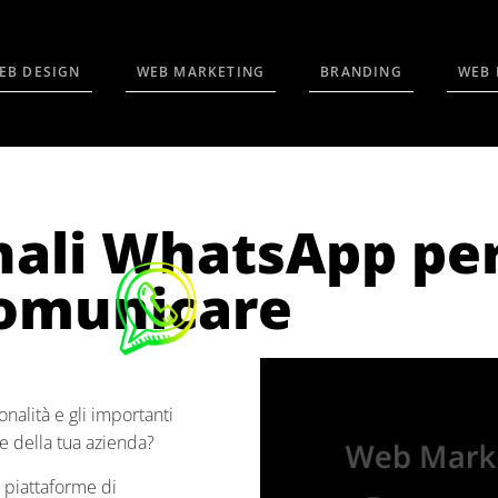
EB DESIGN
WEB MARKETING
BRANDING
WEB 
anali WhatsApp per
comunicare
nalità e gli importanti
 della tua azienda?
 piattaforme di