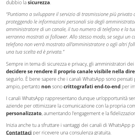
dubbio la
sicurezza
.
“Puntiamo a sviluppare il servizio di trasmissione più privato 
proteggendo le informazioni personali sia degli amministratori
amministratore di un canale, il tuo numero di telefono e la t
verranno mostrati ai follower. Allo stesso modo, se segui un c
telefono non verrà mostrato all’amministratore o agli altri foll
una tua scelta ed è privata.”
Sempre in tema di sicurezza e privacy, gli amministratori d
decidere se rendere il proprio canale visibile nella di
seguirlo. È bene sapere che i canali WhatsApp sono pensati
ampio, pertanto
non
sono
crittografati end-to-end
per im
I canali WhatsApp rappresentano dunque un’opportunità sen
aziende per ottimizzare la comunicazione con la propria co
personalizzato
, aumentando l’engagement e la fidelizzazio
Inizia anche tu a sfruttare i vantaggi dei canali di WhatsApp p
Contattaci
per ricevere una consulenza gratuita.