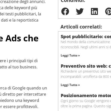
Condividi:
 creazione degli annunci.
rca delle keyword più
i testi pubblicitari, la
dati e la reportistica
Articoli correlati:
e Ads che
Spot pubblicitario: co
Nel mondo della comunicazione az
riconoscibili. Negli ultimi anni si
Leggi Tutto »
re i principali tipi di
Preventivo sito web: c
atto al tuo business.
Richiedere un preventivo sito we
incomparabili: un’offerta da 800
Leggi Tutto »
icerca di Google quando un
 diretto per intercettare
Posizionamento motori
ichiedono una keyword
Ogni giorno su Google vengono eff
oltre la prima pagina. Questo sig
 essere profittevoli.