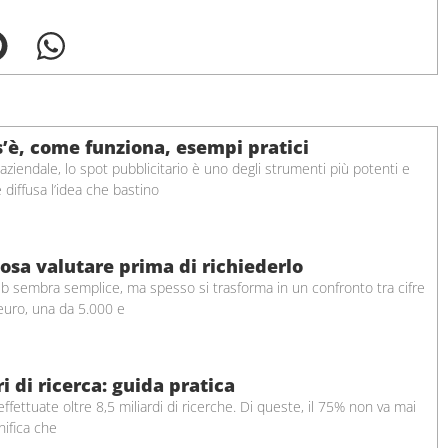
s’è, come funziona, esempi pratici
iendale, lo spot pubblicitario è uno degli strumenti più potenti e
 è diffusa l’idea che bastino
osa valutare prima di richiederlo
b sembra semplice, ma spesso si trasforma in un confronto tra cifre
 euro, una da 5.000 e
 di ricerca: guida pratica
ettuate oltre 8,5 miliardi di ricerche. Di queste, il 75% non va mai
nifica che