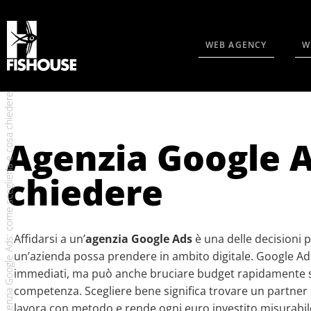
WEB AGENCY
W
Agenzia Google Ads: come sceglierla e cosa chiedere
Agenzia Google A
chiedere
Affidarsi a un’
agenzia Google Ads
è una delle decisioni 
un’azienda possa prendere in ambito digitale. Google Ads
immediati, ma può anche bruciare budget rapidamente s
competenza. Scegliere bene significa trovare un partner 
lavora con metodo e rende ogni euro investito misurabil