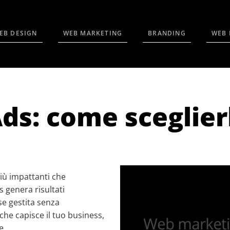
EB DESIGN
WEB MARKETING
BRANDING
WEB 
ds: come sceglier
più impattanti che
 genera risultati
e gestita senza
che capisce il tuo business,
e.